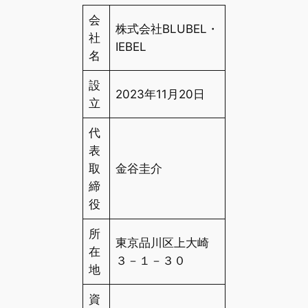
会
株式会社BLUBEL・
社
IEBEL
名
設
2023年11月20日
立
代
表
取
金谷圭介
締
役
所
東京品川区上大崎
在
３－１－３０
地
資