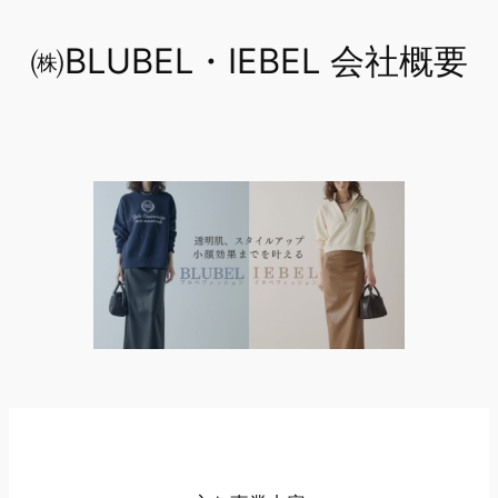
内
㈱BLUBEL・IEBEL 会社概要
容
を
ス
キ
ッ
プ